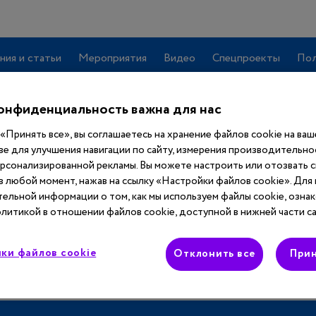
ния и статьи
Мероприятия
Видео
Спецпроекты
Пол
онфиденциальность важна для нас
«Принять все», вы соглашаетесь на хранение файлов cookie на ва
ве для улучшения навигации по сайту, измерения производительнос
ерсонализированной рекламы. Вы можете настроить или отозвать 
учить
полный
 в любой момент, нажав на ссылку «Настройки файлов cookie». Для
ельной информации о том, как мы используем файлы cookie, ознак
 сайта
литикой в отношении файлов cookie, доступной в нижней части са
ки файлов cookie
Отклонить все
Прин