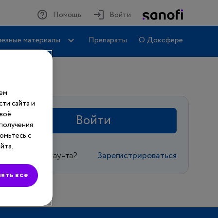
Помощь
Войти
езные материалы
Препараты
О Доксфере
шем
ти сайта и
своё
Войти
 получения
омьтесь с
йта.
Еще нет аккаунта?
Зарегистрироваться
ять все