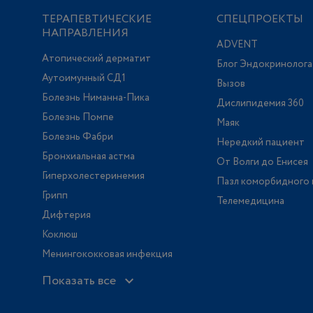
ТЕРАПЕВТИЧЕСКИЕ
СПЕЦПРОЕКТЫ
НАПРАВЛЕНИЯ
ADVENT
Атопический дерматит
Блог Эндокринолога
Аутоимунный СД1
Вызов
Болезнь Ниманна-Пика
Дислипидемия 360
Болезнь Помпе
Маяк
Болезнь Фабри
Нередкий пациент
Бронхиальная астма
От Волги до Енисея
Гиперхолестеринемия
Пазл коморбидного 
Грипп
Телемедицина
Дифтерия
Коклюш
Менингококковая инфекция
Показать все