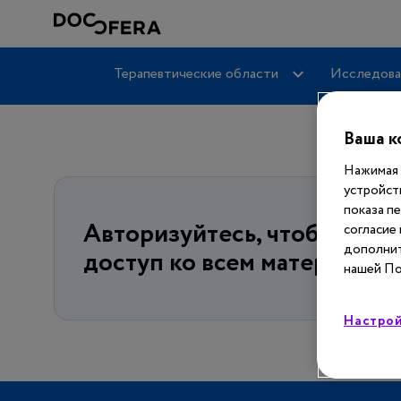
Терапевтические области
Исследова
Ваша к
Нажимая 
устройст
показа п
Авторизуйтесь, чтобы пол
согласие
дополнит
доступ ко всем материалам
нашей По
Настрой