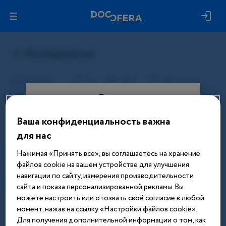
Вход
Ваша конфиденциальность важна
Этот материал доступен только
для нас
после авторизации. Войдите или
зарегистрируйтесь, чтобы получить
Нажимая «Принять все», вы соглашаетесь на хранение
доступ ко всем материалам сайта
файлов cookie на вашем устройстве для улучшения
навигации по сайту, измерения производительности
Введите телефон или email
сайта и показа персонализированной рекламы. Вы
можете настроить или отозвать своё согласие в любой
момент, нажав на ссылку «Настройки файлов cookie».
Для получения дополнительной информации о том, как