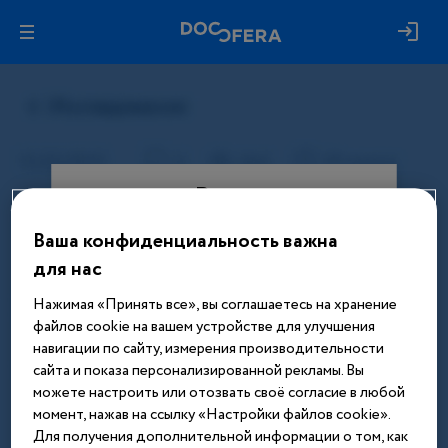
Вход
Ваша конфиденциальность важна
Этот материал доступен только
для нас
после авторизации. Войдите или
зарегистрируйтесь, чтобы получить
Нажимая «Принять все», вы соглашаетесь на хранение
доступ ко всем материалам сайта
файлов cookie на вашем устройстве для улучшения
навигации по сайту, измерения производительности
Введите телефон или email
сайта и показа персонализированной рекламы. Вы
можете настроить или отозвать своё согласие в любой
момент, нажав на ссылку «Настройки файлов cookie».
Для получения дополнительной информации о том, как