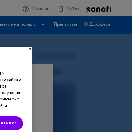
Помощь
Войти
езные материалы
Препараты
О Доксфере
шем
ти сайта и
своё
 получения
омьтесь с
йта.
ять все