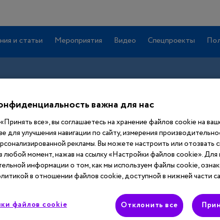
ния и статьи
Мероприятия
Видео
Спецпроекты
Пол
онфиденциальность важна для нас
«Принять все», вы соглашаетесь на хранение файлов cookie на ва
ве для улучшения навигации по сайту, измерения производительнос
ерсонализированной рекламы. Вы можете настроить или отозвать 
 в любой момент, нажав на ссылку «Настройки файлов cookie». Для
Вход
ельной информации о том, как мы используем файлы cookie, ознак
литикой в отношении файлов cookie, доступной в нижней части са
Этот материал доступен только после
ки файлов cookie
Отклонить все
Прин
авторизации. Войдите или зарегистрируйтесь,