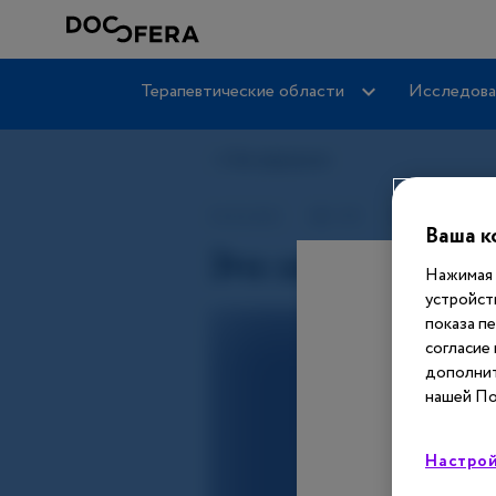
Терапевтические области
Исследова
Ваша к
Нажимая 
устройст
показа п
согласие
дополнит
нашей По
Настрой