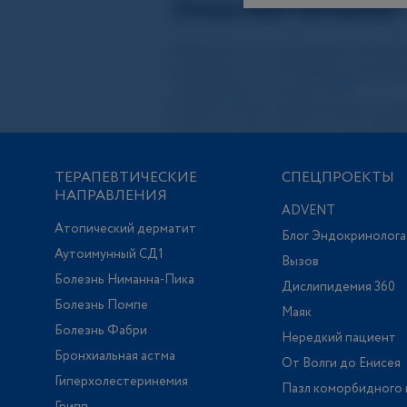
ТЕРАПЕВТИЧЕСКИЕ
СПЕЦПРОЕКТЫ
НАПРАВЛЕНИЯ
ADVENT
Атопический дерматит
Блог Эндокринолога
Аутоимунный СД1
Вызов
Болезнь Ниманна-Пика
Дислипидемия 360
Болезнь Помпе
Маяк
Болезнь Фабри
Нередкий пациент
Бронхиальная астма
От Волги до Енисея
Гиперхолестеринемия
Пазл коморбидного 