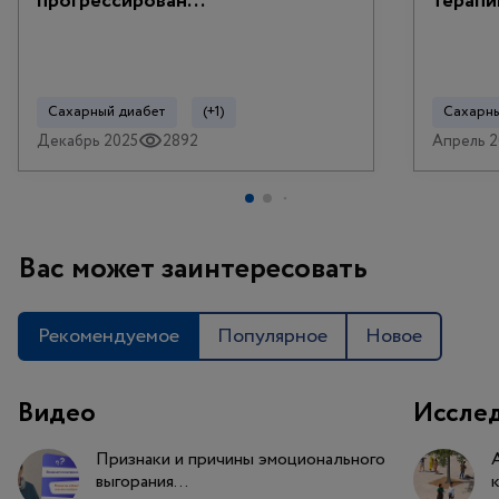
прогрессирован...
терапии
Сахарный диабет
(+1)
Сахарны
Декабрь 2025
2892
Апрель 2
Вас может заинтересовать
Рекомендуемое
Популярное
Новое
Видео
Иссле
Признаки и причины эмоционального
выгорания...