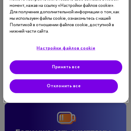
Общение с друзьями, новые знакомства, путешествия,
момент, нажав на ссылку «Настройки файлов cookie».
Для получения дополнительной информации о том, как
исследование достопримечательностей в своем
мы используем файлы cookie, ознакомьтесь с нашей
регионе.
Политикой в отношении файлов cookie, доступной в
нижней части сайта.
МИР ГОРАЗДО ШИРЕ, ЧЕМ «ДОМ —
РАБОТА»
Настройки файлов cookie
Регулярный отдых
Полноценные выходные и отпуск — важные цели,
Принять все
которых стоит добиваться.
Обязательное планирование свободного времени,
Отклонить все
преодоление лени и желания «просто полежать».
Если уже есть симптомы…