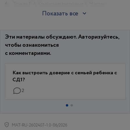
Трухан Е. А. Концепция выгорания К. Маслак:
синдром и процесс. Вестник Московского
Показать все
информационно-технологического университета –
Московского архитектурно-строительного
института. 2024; 1: 85–97.
Эти материалы обсуждают. Авторизуйтесь,
чтобы ознакомиться
с комментариями.
Как выстроить доверие с семьей ребенка с
СД1?
2
MAT-RU-2602407–1.0-06/2026