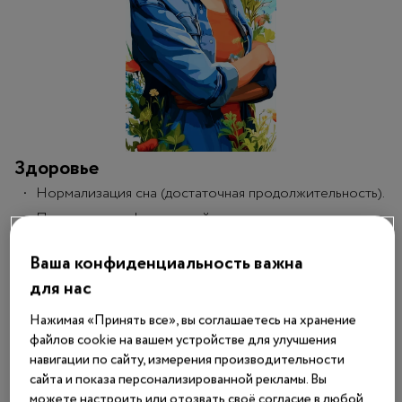
Здоровье
Нормализация сна (достаточная продолжительность).
Поддержание физической активности.
Здоровое питание.
Ваша конфиденциальность важна
Отказ от вредных привычек.
для нас
Самообразование и саморазвитие
Поиск источников удовольствия художественного,
Нажимая «Принять все», вы соглашаетесь на хранение
файлов cookie на вашем устройстве для улучшения
эстетического плана (чтение, музыка, театр, выставки
навигации по сайту, измерения производительности
и т. д.).
сайта и показа персонализированной рекламы. Вы
Творчество, хобби.
можете настроить или отозвать своё согласие в любой