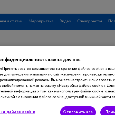
ния и статьи
Мероприятия
Видео
Спецпроекты
Пол
иентом
онфиденциальность важна для нас
«Принять все», вы соглашаетесь на хранение файлов cookie на ва
ве для улучшения навигации по сайту, измерения производительнос
ерсонализированной рекламы. Вы можете настроить или отозвать 
учить
полный
 в любой момент, нажав на ссылку «Настройки файлов cookie». Для
ельной информации о том, как мы используем файлы cookie, ознак
 сайта
литикой в отношении файлов cookie, доступной в нижней части са
ки файлов cookie
Отклонить все
Прин