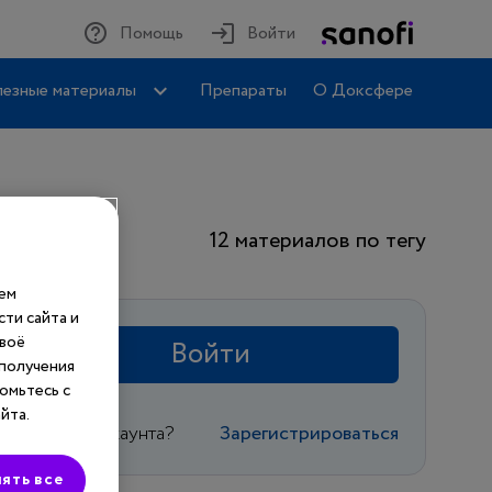
Помощь
Войти
езные материалы
Препараты
О Доксфере
12 материалов по тегу
шем
ти сайта и
своё
Войти
 получения
омьтесь с
йта.
Еще нет аккаунта?
Зарегистрироваться
ять все