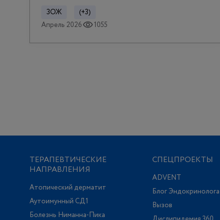
ЗОЖ
(+3)
Апрель 2026
1055
ТЕРАПЕВТИЧЕСКИЕ
СПЕЦПРОЕКТЫ
НАПРАВЛЕНИЯ
ADVENT
Атопический дерматит
Блог Эндокринолога
Аутоимунный СД1
Вызов
Болезнь Ниманна-Пика
Дислипидемия 360