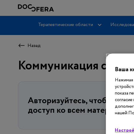
Терапевтические области
Исследова
Назад
Коммуникация с пац
Ваша к
Нажимая 
устройст
показа п
Авторизуйтесь, чтобы пол
согласие
дополнит
доступ ко всем материалам
нашей По
Настрой