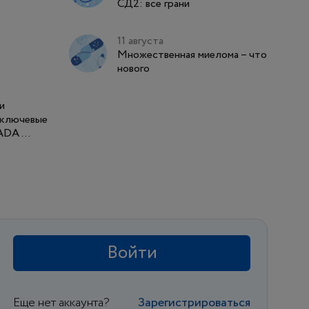
СД2: все грани
терапевтических решений...
11 августа
Множественная миелома – что
нового
и
 ключевые
DA ...
Войти
Еще нет аккаунта?
Зарегистрироваться