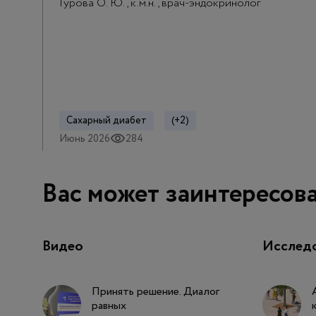
Гурова О. Ю., к.м.н., врач-эндокринолог
Сахарный диабет
(+2)
Июнь 2026
284
Вас может заинтересов
Видео
Исслед
Принять решение. Диалог
равных