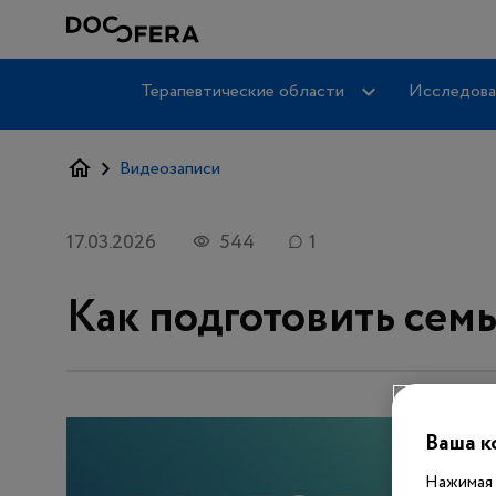
Терапевтические области
Исследова
Видеозаписи
17.03.2026
544
1
Как подготовить сем
Ваша к
Нажимая 