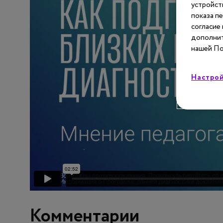
устройст
показа п
согласие
дополнит
нашей По
Настрой
Комментарии