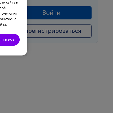
ти сайта и
своё
Войти
 получения
омьтесь с
йта.
Зарегистрироваться
ять все