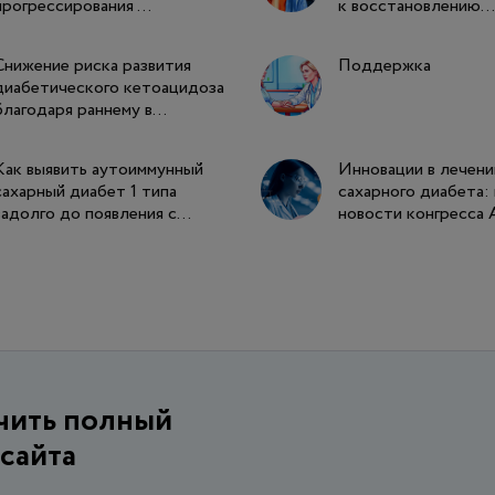
прогрессирования ...
к восстановлению...
Снижение риска развития
Поддержка
диабетического кетоацидоза
благодаря раннему в...
Как выявить аутоиммунный
Инновации в лечени
сахарный диабет 1 типа
сахарного диабета:
задолго до появления с...
новости конгресса A
учить
полный
 сайта