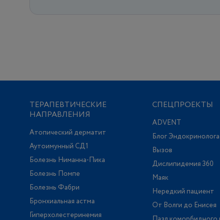
ТЕРАПЕВТИЧЕСКИЕ
СПЕЦПРОЕКТЫ
НАПРАВЛЕНИЯ
ADVENT
Атопический дерматит
Блог Эндокринолога
Аутоимунный СД1
Вызов
Болезнь Ниманна-Пика
Дислипидемия 360
Болезнь Помпе
Маяк
Болезнь Фабри
Нередкий пациент
Бронхиальная астма
От Волги до Енисея
Гиперхолестеринемия
Пазл коморбидного 