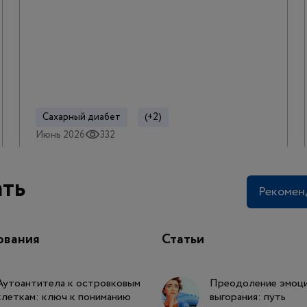
Сахарный диабет
(+2)
Июнь 2026
332
ать
Рекомен
ования
Статьи
Аутоантитела к островковым
Преодоление эмоци
клеткам: ключ к пониманию
выгорания: путь