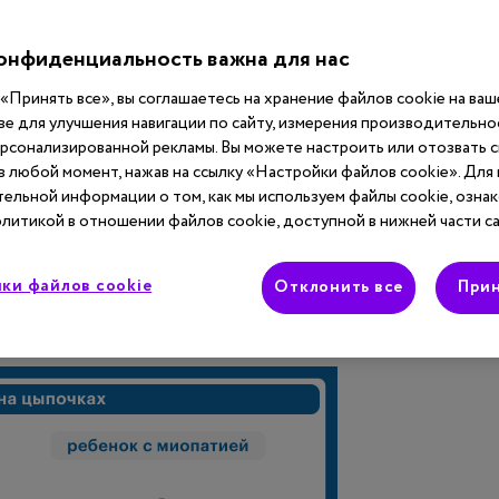
словиях проверить, есть ли у вашего ребенка
тии.
онфиденциальность важна для нас
«Принять все», вы соглашаетесь на хранение файлов cookie на ва
ходит ребенок на цыпочках. Особое внимание нужно
ве для улучшения навигации по сайту, измерения производительнос
жет быть следствием постоянного перенапряжения
ерсонализированной рекламы. Вы можете настроить или отозвать 
ерхности голени – ослаблены. Визуально икроножные
 в любой момент, нажав на ссылку «Настройки файлов cookie». Для
ельной информации о том, как мы используем файлы cookie, ознак
ом большими для ребенка, но при этом силы в них нет.
литикой в отношении файлов cookie, доступной в нижней части са
я на «утиную» походка? Или ребенок отводит ручки
ки файлов cookie
Отклонить все
Прин
пояснице и удержать равновесие? Это может быть