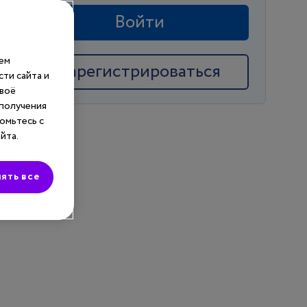
Войти
шем
Зарегистрироваться
ти сайта и
своё
 получения
омьтесь с
йта.
ять все