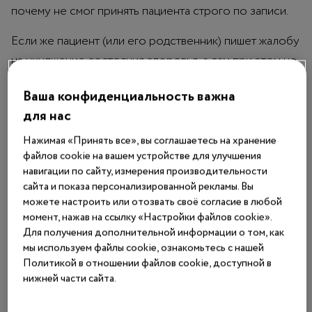
почему не смог принять пациента строго по записи.
Если же пациент (или его родственник) пишет жалобу
на ухудшение состояния здоровья, а сам при этом не
соблюдает назначенных врачом строгих
Ваша конфиденциальность важна
рекомендаций, или опаздывает на прием на полтора
для нас
часа, а потом возмущается, что доктор отказывается
его немедленно принять, то эти поводы для жалоб
Нажимая «Принять все», вы соглашаетесь на хранение
файлов cookie на вашем устройстве для улучшения
1
явно необоснованны
.
навигации по сайту, измерения производительности
сайта и показа персонализированной рекламы. Вы
Но возможность не дать им стать официальными
можете настроить или отозвать своё согласие в любой
письменными претензиями все же имеется.
момент, нажав на ссылку «Настройки файлов cookie».
Для получения дополнительной информации о том, как
Как гасить конфликты на первой
мы используем файлы cookie, ознакомьтесь с нашей
стадии
Политикой в отношении файлов cookie, доступной в
нижней части сайта.
Изначально жалобы высказывают устно. Это именно
тот момент, когда конфликт можно разрешить без