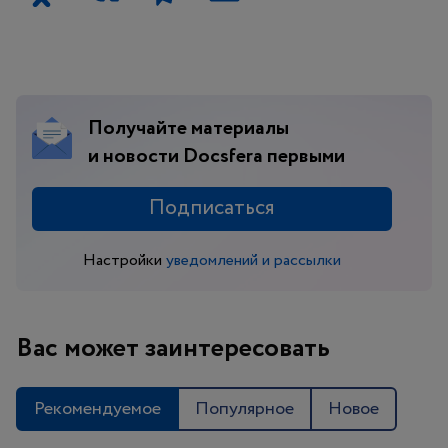
E. Moulton, G. Regehr, et al. // Academic Medicine. —
2007. — Vol. 82, № 10. — P. S109–S116.
Ely, J. W. Checklists to reduce diagnostic errors / J. W.
Ely, M. L. Graber, P. Croskerry // Academic Medicine. —
2011. — Vol. 86, № 3. — P. 307–313.
Получайте материалы
и новости Docsfera первыми
Greenhalgh, T. Evidence based medicine: a movement
in crisis? / T. Greenhalgh, J. Howick, N. Maskrey // BMJ.
— 2014. — Vol. 348. — g3725.
Подписаться
Sinsky, C. A. Association of work control with career
intentions among U.S. physicians / C. A. Sinsky, R. L.
Настройки
уведомлений и рассылки
Brown, L. S. Rotenstein, et al. — DOI 10.7326/ANNALS-
24-00884 // Annals of Internal Medicine. — 2025. — Vol.
178, № 1. — P. 20–28.
Вас может заинтересовать
Рекомендуемое
Популярное
Новое