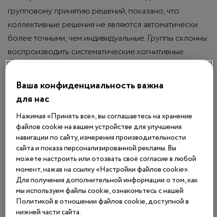
групповому принятию решений, показано, что
коллективные решения не являются автоматически
более точными, чем индивидуальные. Группы склонны
воспроизводить систематические когнитивные
искажения, особенно в условиях неопределенности
1
и высокой значимости исхода
.
Ваша конфиденциальность важна
для нас
Для медицины это имеет особое значение.
Клинические решения принимаются в условиях:
Нажимая «Принять все», вы соглашаетесь на хранение
файлов cookie на вашем устройстве для улучшения
дефицита времени;
навигации по сайту, измерения производительности
сайта и показа персонализированной рекламы. Вы
неполной информации;
можете настроить или отозвать своё согласие в любой
момент, нажав на ссылку «Настройки файлов cookie».
высокой эмоциональной и юридической
Для получения дополнительной информации о том, как
ответственности.
мы используем файлы cookie, ознакомьтесь с нашей
Политикой в отношении файлов cookie, доступной в
При этом каждый специалист оперирует
нижней части сайта.