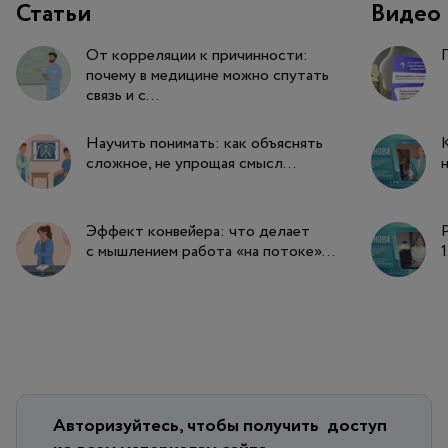
Статьи
Видео
2011. — Vol. 86, № 3. — P. 307–313.
Nemeth, C. J. Rogues and rebels: Unconventional
От корреляции к причинности:
teams can outperform the best / C. J. Nemeth, J. A.
почему в медицине можно спутать
связь и с...
Goncalo // Harvard Business Review. — 2011. — Vol. 89,
№ 6. — P. 98–106.
Научить понимать: как объяснять
Salas, E. Does team training work? Principles for health
сложное, не упрощая смысл...
н
care / E. Salas, D. DiazGranados, S. J. Weaver, H. King //
Academic Emergency Medicine. — 2008. — Vol. 15, №
11. — P. 1002–1009.
Эффект конвейера: что делает
с мышлением работа «на потоке»...
1
Авторизуйтесь, чтобы получить
доступ