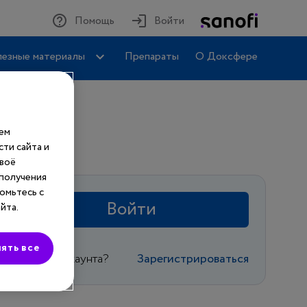
Помощь
Войти
езные материалы
Препараты
О Доксфере
шем
ти сайта и
своё
 получения
омьтесь с
Войти
йта.
ять все
Еще нет аккаунта?
Зарегистрироваться