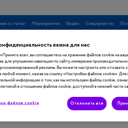
ния и статьи
Мероприятия
Видео
Спецпроекты
Пол
онфиденциальность важна для нас
«Принять все», вы соглашаетесь на хранение файлов cookie на ва
ве для улучшения навигации по сайту, измерения производительнос
ерсонализированной рекламы. Вы можете настроить или отозвать 
 в любой момент, нажав на ссылку «Настройки файлов cookie». Для
ельной информации о том, как мы используем файлы cookie, ознак
литикой в отношении файлов cookie, доступной в нижней части са
учить
полный
 сайта
ки файлов cookie
Отклонить все
Прин