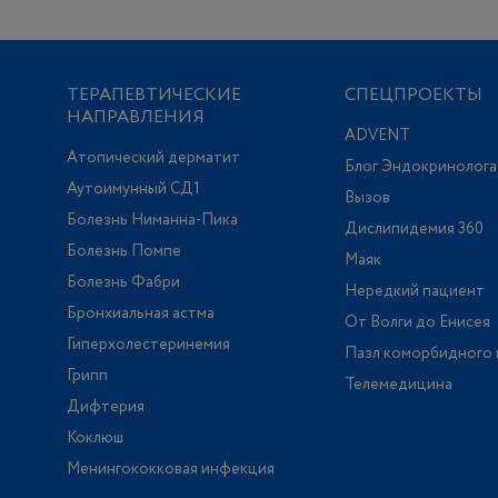
ТЕРАПЕВТИЧЕСКИЕ
СПЕЦПРОЕКТЫ
НАПРАВЛЕНИЯ
ADVENT
Атопический дерматит
Блог Эндокринолога
Аутоимунный СД1
Вызов
Болезнь Ниманна-Пика
Дислипидемия 360
Болезнь Помпе
Маяк
Болезнь Фабри
Нередкий пациент
Бронхиальная астма
От Волги до Енисея
Гиперхолестеринемия
Пазл коморбидного 
Грипп
Телемедицина
Дифтерия
Коклюш
Менингококковая инфекция