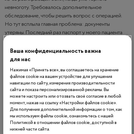
невмоготу. Требовалось дополнительное
обследование, чтобы решить вопрос с операцией.
Но тут всплыла главная проблема: документы
утеряны. Последний раз паспорт у моего пациента
был еще во времена СССР», 一 рассказывает
Анна
Матвеева, врач-офтальмолог клиники
Ваша конфиденциальность важна
микрохирургии глаза имени С. Н. Фёдорова,
для нас
волонтер проекта
«Благотворительная
Нажимая «Принять все», вы соглашаетесь на хранение
больница»
. Спустя несколько месяцев она услышала
файлов cookie на вашем устройстве для улучшения
от своего пациента: «Вижу!»
навигации по сайту, измерения производительности
сайта и показа персонализированной рекламы. Вы
можете настроить или отозвать своё согласие в любой
Жена ушла, дом сгорел
момент, нажав на ссылку «Настройки файлов cookie».
Для получения дополнительной информации о том, как
Виктору Александровичу Гончаруку на вид не дашь и
мы используем файлы cookie, ознакомьтесь с нашей
шестидесяти пяти.
Политикой в отношении файлов cookie, доступной в
Он живет в приюте три года. Сотрудники приюта
нижней части сайта.