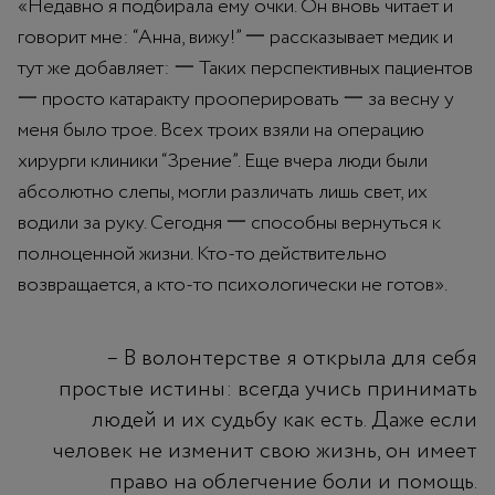
«Недавно я подбирала ему очки. Он вновь читает и
говорит мне: “Анна, вижу!” 一 рассказывает медик и
тут же добавляет: 一 Таких перспективных пациентов
一 просто катаракту прооперировать 一 за весну у
меня было трое. Всех троих взяли на операцию
хирурги клиники “Зрение”. Еще вчера люди были
абсолютно слепы, могли различать лишь свет, их
водили за руку. Сегодня 一 способны вернуться к
полноценной жизни. Кто-то действительно
возвращается, а кто-то психологически не готов».
– В волонтерстве я открыла для себя
простые истины: всегда учись принимать
людей и их судьбу как есть. Даже если
человек не изменит свою жизнь, он имеет
право на облегчение боли и помощь.