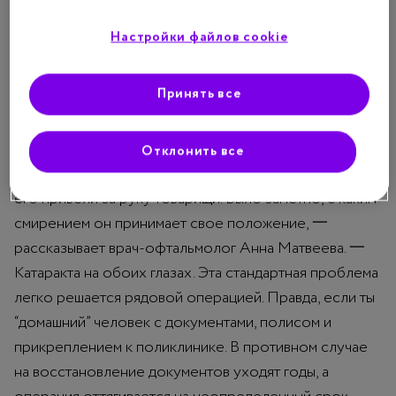
пытались восстановить его биографию. У него была
семья, супруга. Однажды жена ушла, а дом сгорел.
Настройки файлов cookie
Виктор Александрович остался на улице. Пытался
работать, но, когда потерял зрение, лишился и этой
Принять все
возможности.
«Без вредных привычек, что редкость для
Отклонить все
бездомного. Приятный в общении, адекватный. Ко мне
его привели за руку товарищи. Было заметно, с каким
смирением он принимает свое положение, 一
рассказывает врач-офтальмолог Анна Матвеева. 一
Катаракта на обоих глазах. Эта стандартная проблема
легко решается рядовой операцией. Правда, если ты
“домашний” человек с документами, полисом и
прикреплением к поликлинике. В противном случае
на восстановление документов уходят годы, а