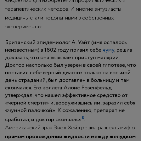
«моделях» для изобретения профилактических и
терапевтических методов. И многие энтузиасты
медицины стали подопытными в собственных
экспериментах.
Британский эпидемиолог А. Уайт (имя осталось
неизвестным) в 1802 году привил себе
чуму
, решив
доказать, что она вызывает приступ малярии.
Доктор настолько был уверен в своей гипотезе, что
поставил себе верный диагноз только на восьмой
день страданий, был доставлен в больницу и там
скончался. Его коллега Алоис Розенфельд
утверждал, что нашел эффективное средство от
«черной смерти» и, вооружившись им, заразил себя
«чумной палочкой». К сожалению, препарат не
8
сработал, и доктор скончался
.
Американский врач Энох Хейл решил развеять миф о
прямом прохождении жидкости между желудком