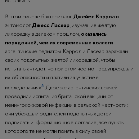
исправишь.
В этом смысле бактериолог
Джеймс Кэррол
и
энтомолог
Джесс Ласеар
, изучавшие желтую
лихорадку в далеком прошлом,
оказались
порядочней, чем их современные коллеги
—
аргентинские педиатры. Кэррол и Ласеар заражали
своих подопытных желтой лихорадкой, чтобы
испытать антидот, но при этом честно предупреждали
их об опасности и платили за участие в
8
исследованиях
. Двое же аргентинских врачей
проводили испытания британской вакцины от
менингококковой инфекции в сельской местности:
они убеждали родителей подопытных детей
подписать информационное согласие, все пункты
которого те не могли понять в силу своей