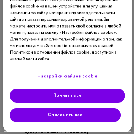
файлов cookie на вашем устройстве для улучшения
3
эпидермолизе у детей
. Между этими двумя важными,
навигации по сайту, измерения производительности
в чем-то преемственными, исследованиями разница
сайта и показа персонализированной рекламы. Вы
не только временная: Паре мог опробовать свою
можете настроить или отозвать своё согласие в любой
момент, нажав на ссылку «Настройки файлов cookie».
гипотезу на человеке моментально, его более
Для получения дополнительной информации о том, как
поздние коллеги прошли воду, огонь и медные трубы,
мы используем файлы cookie, ознакомьтесь с нашей
прежде чем их лекарство коснулось кожи больных
Политикой в отношении файлов cookie, доступной в
детей. И эти правила, к сожалению, написаны
нижней части сайта.
человеческими трагедиями.
Настройки файлов cookie
Сегодня специалисты по биоэтике выделяют четыре
4
типа исследований с участием людей
:
Принять все
Самоэкспериментирование врачей на
себе.
Отклонить все
Опыты над здоровыми людьми (с их
добровольного согласия).