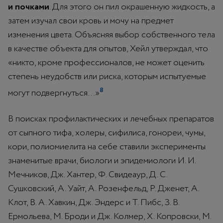
и почками
. Для этого он пил окрашенную жидкость, а
затем изучал свои кровь и мочу на предмет
изменения цвета. Объясняя выбор собственного тела
в качестве объекта для опытов, Хейл утверждал, что
«никто, кроме профессионалов, не может оценить
степень неудобств или риска, которым испытуемые
8
могут подвергнуться…»
В поисках профилактических и лечебных препаратов
от сыпного тифа, холеры, сифилиса, гонореи, чумы,
кори, полиомиелита на себе ставили эксперименты
знаменитые врачи, биологи и эпидемиологи И. И.
Мечников, Дж. Хантер, Ф. Свидеаур, Д. С.
Сушковский, А. Уайт, А. Розенфельд, Р. Дженет, А.
Клот, В. А. Хавкин, Дж. Эндерс и Т. Пибс, З. В.
Ермольева, М. Броди и Дж. Колмер, Х. Копровски, М.