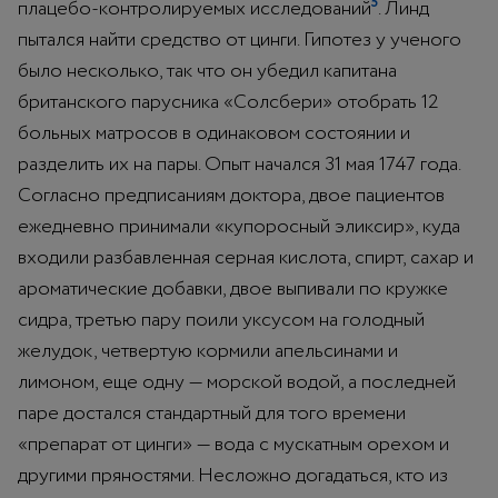
5
плацебо-контролируемых исследований
. Линд
пытался найти средство от цинги. Гипотез у ученого
было несколько, так что он убедил капитана
британского парусника «Солсбери» отобрать 12
больных матросов в одинаковом состоянии и
разделить их на пары. Опыт начался 31 мая 1747 года.
Согласно предписаниям доктора, двое пациентов
ежедневно принимали «купоросный эликсир», куда
входили разбавленная серная кислота, спирт, сахар и
ароматические добавки, двое выпивали по кружке
сидра, третью пару поили уксусом на голодный
желудок, четвертую кормили апельсинами и
лимоном, еще одну — морской водой, а последней
паре достался стандартный для того времени
«препарат от цинги» — вода с мускатным орехом и
другими пряностями. Несложно догадаться, кто из