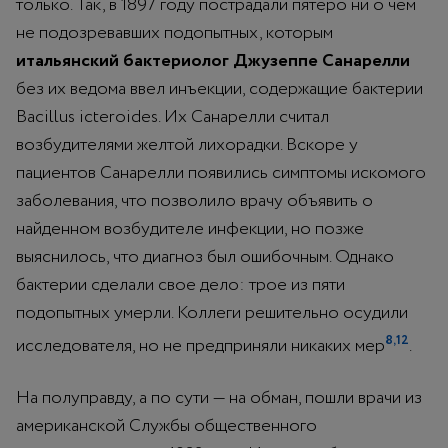
только. Так, в 1897 году пострадали пятеро ни о чем
не подозревавших подопытных, которым
итальянский бактериолог Джузеппе Санарелли
без их ведома ввел инъекции, содержащие бактерии
Bacillus icteroides. Их Санарелли считал
возбудителями желтой лихорадки. Вскоре у
пациентов Санарелли появились симптомы искомого
заболевания, что позволило врачу объявить о
найденном возбудителе инфекции, но позже
выяснилось, что диагноз был ошибочным. Однако
бактерии сделали свое дело: трое из пяти
подопытных умерли. Коллеги решительно осудили
8,12
исследователя, но не предприняли никаких мер
.
На полуправду, а по сути — на обман, пошли врачи из
американской Службы общественного