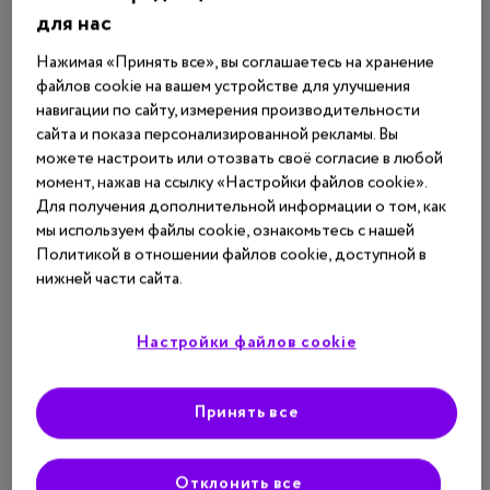
для нас
рисках, связанных с вмешательством;
Нажимая «Принять все», вы соглашаетесь на хранение
предполагаемом результате;
файлов cookie на вашем устройстве для улучшения
возможных последствиях, в том числе
навигации по сайту, измерения производительности
сайта и показа персонализированной рекламы. Вы
неблагоприятных, рекомендациях;
можете настроить или отозвать своё согласие в любой
ограничениях на период восстановления, если
момент, нажав на ссылку «Настройки файлов cookie».
принято решение о проведении вмешательства.
Для получения дополнительной информации о том, как
мы используем файлы cookie, ознакомьтесь с нашей
Лечение без согласия пациента
Политикой в отношении файлов cookie, доступной в
нижней части сайта.
Решения по поводу проведения любых лечебно-
диагностических манипуляций, включая вакцинацию,
Настройки файлов cookie
детям и подросткам моложе 15 лет принимают их
родители или иные законные опекуны. Однако в ряде
Принять все
2
случаев
лечение пациента старше 15 лет также
возможно без его согласия. Даже информированный
отказ не будет являться препятствием для
Отклонить все