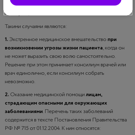
проведения любых необходимых медицинских
манипуляций.
Такими случаями являются:
1.
Экстренное медицинское вмешательство
при
возникновении угрозы жизни пациента
, когда он
не может выразить свою волю самостоятельно.
Решение при этом принимает консилиум врачей или
врач единолично, если консилиум собрать
невозможно.
2.
Оказание медицинской помощи
лицам,
страдающим опасными для окружающих
заболеваниями
. Перечень таких заболеваний
содержится в тексте Постановления Правительства
РФ № 715 от 01.12.2004. К ним относятся: