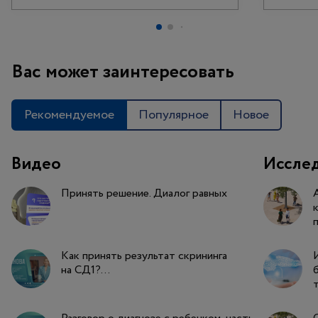
Вас может заинтересовать
Рекомендуемое
Популярное
Новое
Видео
Иссле
Принять решение. Диалог равных
Как принять результат скрининга
на СД1?...