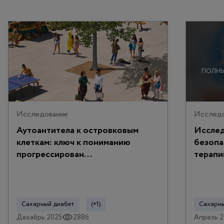
ПОЛНЫ
Исследование
Исслед
Аутоантитела к островковым
Исслед
клеткам: ключ к пониманию
безопа
прогрессирован...
терапии
Сахарный диабет
(+1)
Сахарны
Декабрь 2025
2886
Апрель 2